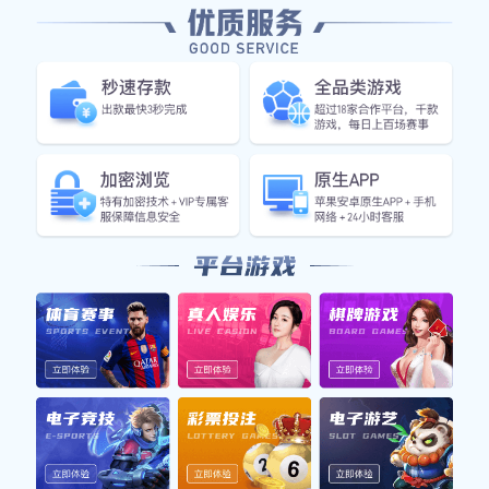
本周的欧冠赛场迎来了最为激烈的较量，两支传统豪门球队
将在半决赛中狭路相逢。星空体育专家团队通过对双方近期
战术体系、球员伤病情况以及历史交锋数据的深度挖掘，为
您带来全方位的赛前分析。
2小时前
阅读: 12,450
热门赛事资讯
更多 >
英超