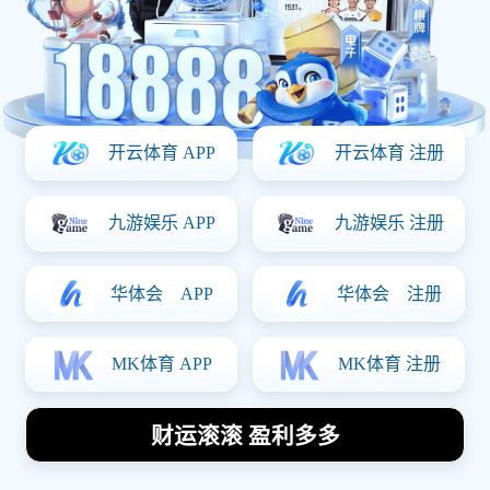
头条新闻
欧冠半决赛前瞻：豪门对决一触
即发，星空深度解析晋级形势