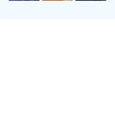
曼城客场险胜，瓜迪奥拉战术调整立竿见影
在昨晚进行的英超焦点战中，曼城凭借下半场的战术变阵，以2-1
逆转击败对手，继续领跑积分榜。
10分钟前
NBA
季后赛生死战：詹姆斯砍下三双率队突围
湖人队在主场迎来关键一战，老将詹姆斯状态火热，全场贡献30分
12篮板10助攻，帮助球队锁定胜局。